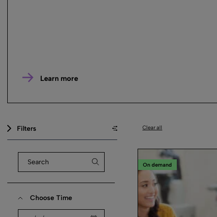
Learn more
Filters
Clear all
On demand
Choose Time