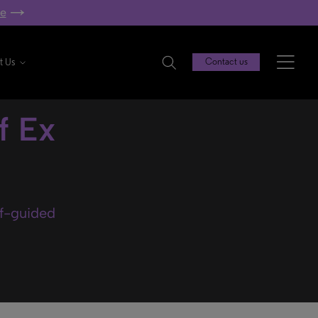
re
t Us
Contact us
f Ex
lf-guided
.