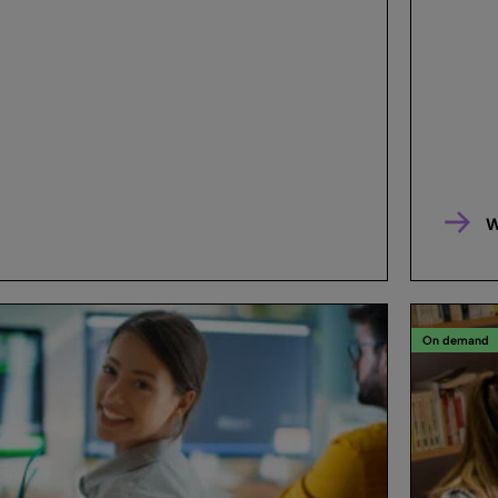
W
On demand