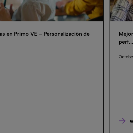
as en Primo VE – Personalización de
Mejor
perf..
October
W