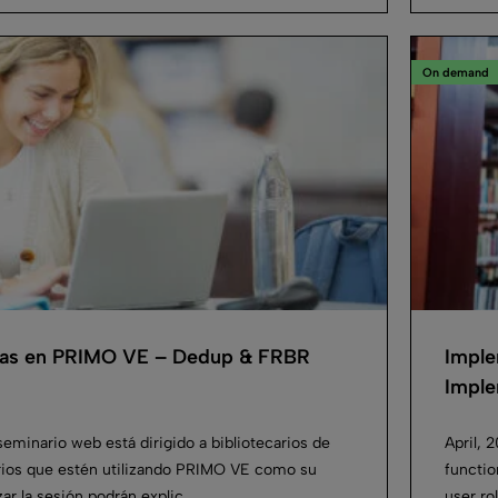
On demand
cas en PRIMO VE – Dedup & FRBR
Imple
Imple
seminario web está dirigido a bibliotecarios de
April, 
arios que estén utilizando PRIMO VE como su
functio
zar la sesión podrán explic...
user ro