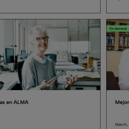
On demand
cas en ALMA
Mejor
March,