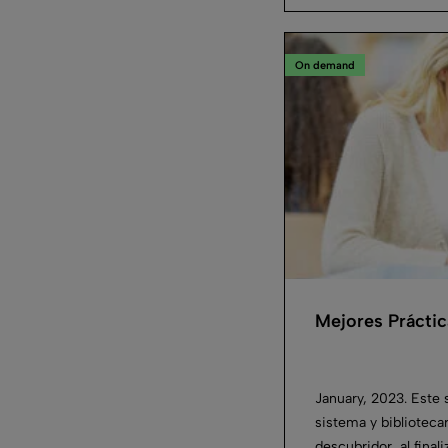
On demand
Mejores Prácti
January, 2023. Este 
sistema y bibliotec
descubridor, al finali